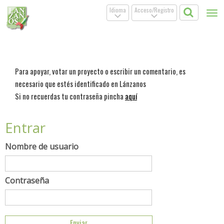
Idioma
Acceso/Registro
Tog
.
.
nav
Para apoyar, votar un proyecto o escribir un comentario, es
necesario que estés identificado en Lánzanos
Si no recuerdas tu contraseña pincha
aquí
Entrar
Nombre de usuario
Contraseña