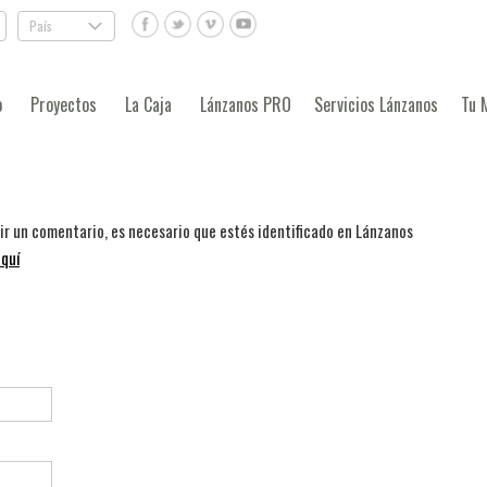
País
.
o
Proyectos
La Caja
Lánzanos PRO
Servicios Lánzanos
Tu 
bir un comentario, es necesario que estés identificado en Lánzanos
quí