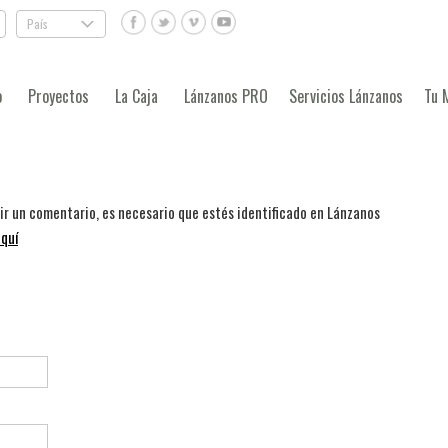
País
.
o
Proyectos
La Caja
Lánzanos PRO
Servicios Lánzanos
Tu 
bir un comentario, es necesario que estés identificado en Lánzanos
quí