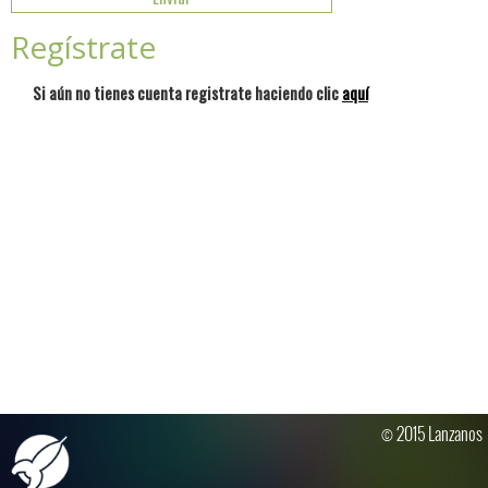
Regístrate
Si aún no tienes cuenta registrate haciendo clic
aquí
© 2015 Lanzanos