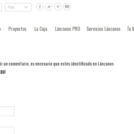
País
.
o
Proyectos
La Caja
Lánzanos PRO
Servicios Lánzanos
Tu 
bir un comentario, es necesario que estés identificado en Lánzanos
quí