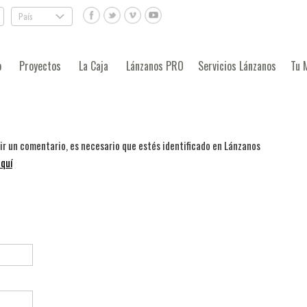
País
.
o
Proyectos
La Caja
Lánzanos PRO
Servicios Lánzanos
Tu 
bir un comentario, es necesario que estés identificado en Lánzanos
quí