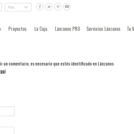
País
.
o
Proyectos
La Caja
Lánzanos PRO
Servicios Lánzanos
Tu 
bir un comentario, es necesario que estés identificado en Lánzanos
quí