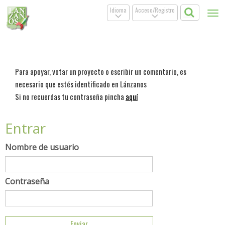
Idioma
Acceso/Registro
Tog
.
.
nav
Para apoyar, votar un proyecto o escribir un comentario, es
necesario que estés identificado en Lánzanos
Si no recuerdas tu contraseña pincha
aquí
Entrar
Nombre de usuario
Contraseña