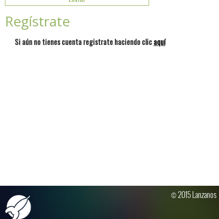
Regístrate
Si aún no tienes cuenta registrate haciendo clic
aquí
© 2015 Lanzanos