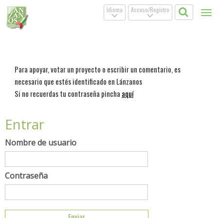
Idioma
Acceso/Registro
Tog
.
.
nav
Para apoyar, votar un proyecto o escribir un comentario, es
necesario que estés identificado en Lánzanos
Si no recuerdas tu contraseña pincha
aquí
Entrar
Nombre de usuario
Contraseña