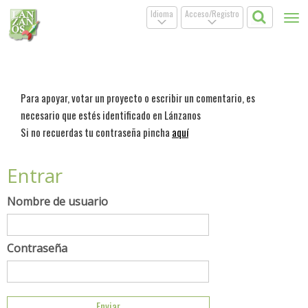
Idioma
Acceso/Registro
Tog
.
.
nav
Para apoyar, votar un proyecto o escribir un comentario, es
necesario que estés identificado en Lánzanos
Si no recuerdas tu contraseña pincha
aquí
Entrar
Nombre de usuario
Contraseña