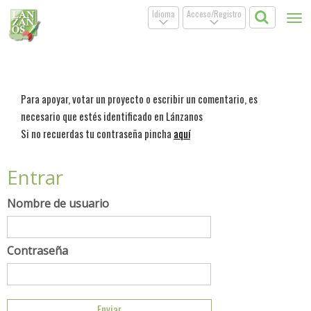
Idioma
Acceso/Registro
Tog
.
.
nav
Para apoyar, votar un proyecto o escribir un comentario, es
necesario que estés identificado en Lánzanos
Si no recuerdas tu contraseña pincha
aquí
Entrar
Nombre de usuario
Contraseña