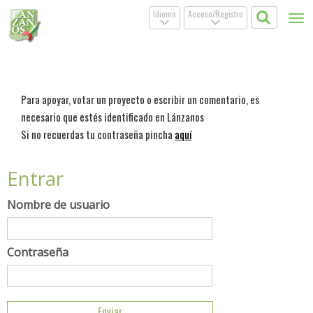
Idioma
Acceso/Registro
Tog
.
.
nav
Para apoyar, votar un proyecto o escribir un comentario, es
necesario que estés identificado en Lánzanos
Si no recuerdas tu contraseña pincha
aquí
Entrar
Nombre de usuario
Contraseña