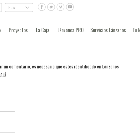
País
.
o
Proyectos
La Caja
Lánzanos PRO
Servicios Lánzanos
Tu 
bir un comentario, es necesario que estés identificado en Lánzanos
quí