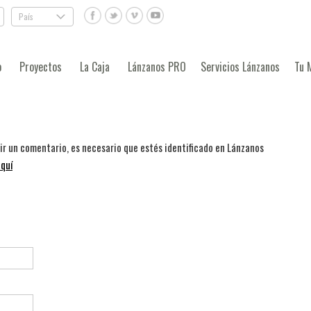
País
.
o
Proyectos
La Caja
Lánzanos PRO
Servicios Lánzanos
Tu 
bir un comentario, es necesario que estés identificado en Lánzanos
quí