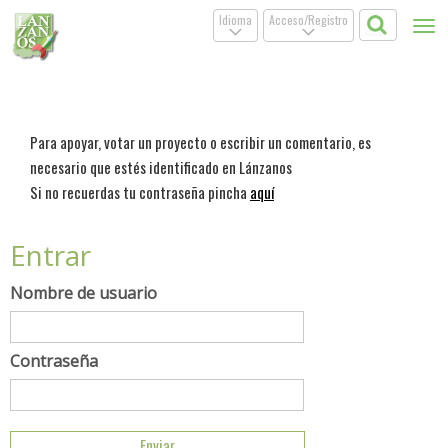
Idioma
Acceso/Registro
Tog
.
.
nav
Para apoyar, votar un proyecto o escribir un comentario, es
necesario que estés identificado en Lánzanos
Si no recuerdas tu contraseña pincha
aquí
Entrar
Nombre de usuario
Contraseña