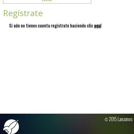
Regístrate
Si aún no tienes cuenta registrate haciendo clic
aquí
© 2015 Lanzanos