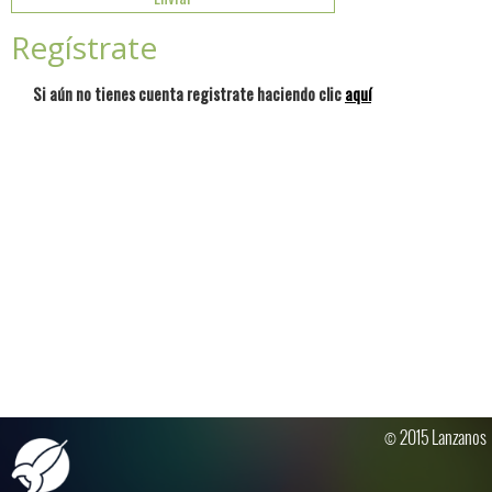
Regístrate
Si aún no tienes cuenta registrate haciendo clic
aquí
© 2015 Lanzanos