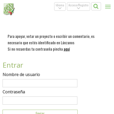
Idioma
Acceso/Registro
Tog
.
.
nav
Para apoyar, votar un proyecto o escribir un comentario, es
necesario que estés identificado en Lánzanos
Si no recuerdas tu contraseña pincha
aquí
Entrar
Nombre de usuario
Contraseña