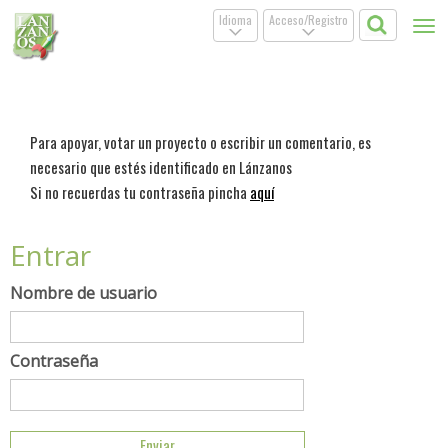
Idioma
Acceso/Registro
Tog
.
.
nav
Para apoyar, votar un proyecto o escribir un comentario, es
necesario que estés identificado en Lánzanos
Si no recuerdas tu contraseña pincha
aquí
Entrar
Nombre de usuario
Contraseña