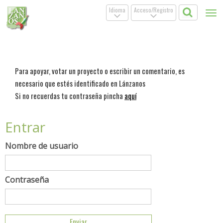
Idioma
Acceso/Registro
Tog
.
.
nav
Para apoyar, votar un proyecto o escribir un comentario, es
necesario que estés identificado en Lánzanos
Si no recuerdas tu contraseña pincha
aquí
Entrar
Nombre de usuario
Contraseña