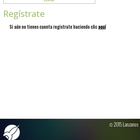
Regístrate
Si aún no tienes cuenta registrate haciendo clic
aquí
© 2015 Lanzanos