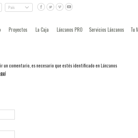
País
.
o
Proyectos
La Caja
Lánzanos PRO
Servicios Lánzanos
Tu 
bir un comentario, es necesario que estés identificado en Lánzanos
quí