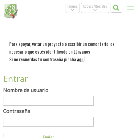
Idioma
Acceso/Registro
Tog
.
.
nav
Para apoyar, votar un proyecto o escribir un comentario, es
necesario que estés identificado en Lánzanos
Si no recuerdas tu contraseña pincha
aquí
Entrar
Nombre de usuario
Contraseña