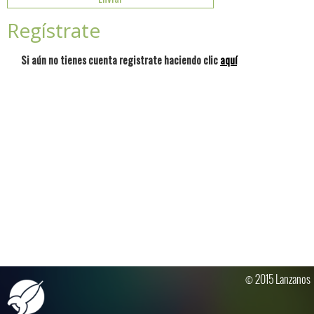
Regístrate
Si aún no tienes cuenta registrate haciendo clic
aquí
© 2015 Lanzanos