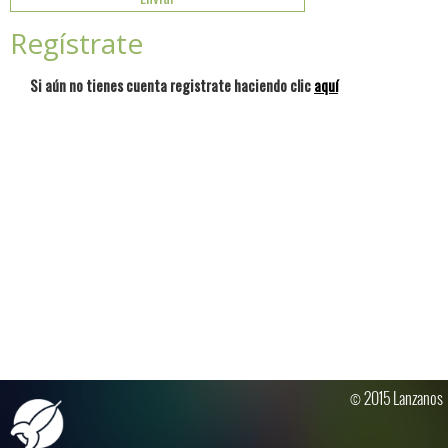
Regístrate
Si aún no tienes cuenta registrate haciendo clic
aquí
© 2015 Lanzanos