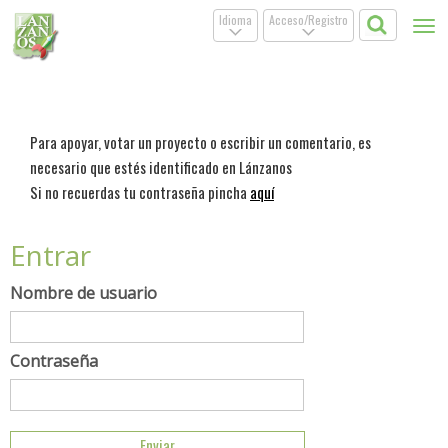
Idioma
Acceso/Registro
Tog
.
.
nav
Para apoyar, votar un proyecto o escribir un comentario, es
necesario que estés identificado en Lánzanos
Si no recuerdas tu contraseña pincha
aquí
Entrar
Nombre de usuario
Contraseña