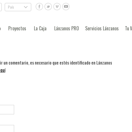
País
.
o
Proyectos
La Caja
Lánzanos PRO
Servicios Lánzanos
Tu 
bir un comentario, es necesario que estés identificado en Lánzanos
quí