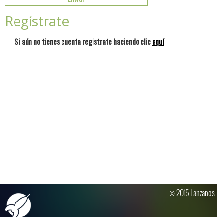
Regístrate
Si aún no tienes cuenta registrate haciendo clic
aquí
© 2015 Lanzanos