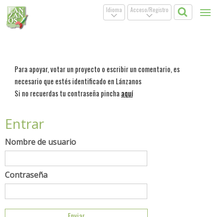
Idioma
Acceso/Registro
Tog
.
.
nav
Para apoyar, votar un proyecto o escribir un comentario, es
necesario que estés identificado en Lánzanos
Si no recuerdas tu contraseña pincha
aquí
Entrar
Nombre de usuario
Contraseña