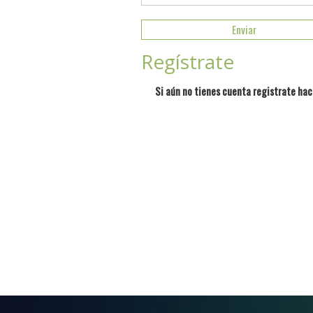
Regístrate
Si aún no tienes cuenta registrate hac