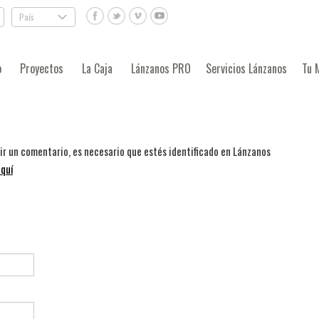
País
.
o
Proyectos
La Caja
Lánzanos PRO
Servicios Lánzanos
Tu 
bir un comentario, es necesario que estés identificado en Lánzanos
quí