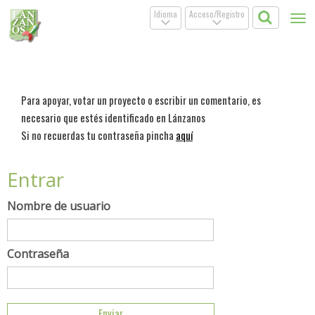
Idioma
Acceso/Registro
Tog
.
.
nav
Para apoyar, votar un proyecto o escribir un comentario, es
necesario que estés identificado en Lánzanos
Si no recuerdas tu contraseña pincha
aquí
Entrar
Nombre de usuario
Contraseña