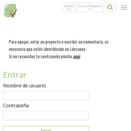
Idioma
Acceso/Registro
Tog
.
.
nav
Para apoyar, votar un proyecto o escribir un comentario, es
necesario que estés identificado en Lánzanos
Si no recuerdas tu contraseña pincha
aquí
Entrar
Nombre de usuario
Contraseña