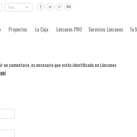
País
.
o
Proyectos
La Caja
Lánzanos PRO
Servicios Lánzanos
Tu 
bir un comentario, es necesario que estés identificado en Lánzanos
quí