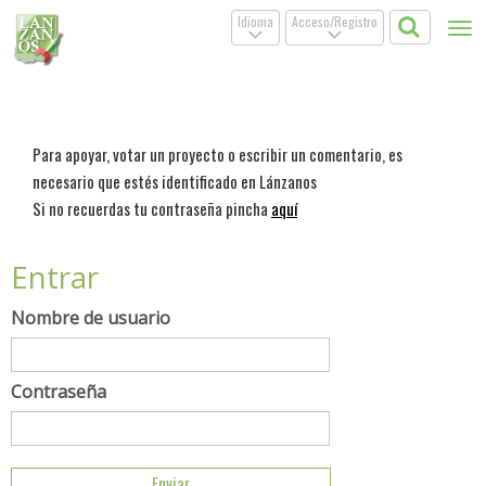
Idioma
Acceso/Registro
Tog
.
.
nav
Para apoyar, votar un proyecto o escribir un comentario, es
necesario que estés identificado en Lánzanos
Si no recuerdas tu contraseña pincha
aquí
Entrar
Nombre de usuario
Contraseña