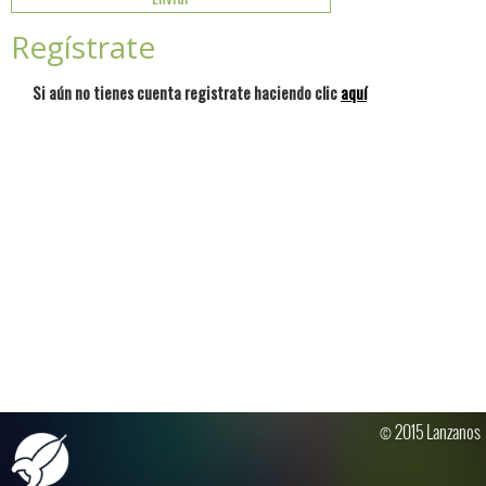
Regístrate
Si aún no tienes cuenta registrate haciendo clic
aquí
© 2015 Lanzanos