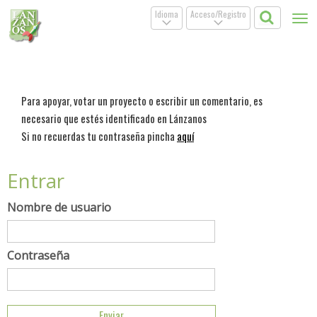
Idioma
Acceso/Registro
Tog
.
.
nav
Para apoyar, votar un proyecto o escribir un comentario, es
necesario que estés identificado en Lánzanos
Si no recuerdas tu contraseña pincha
aquí
Entrar
Nombre de usuario
Contraseña