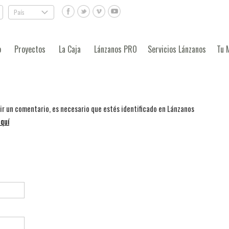
País
.
o
Proyectos
La Caja
Lánzanos PRO
Servicios Lánzanos
Tu 
bir un comentario, es necesario que estés identificado en Lánzanos
quí