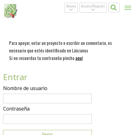
Idioma
Acceso/Registro
Tog
.
.
nav
Para apoyar, votar un proyecto o escribir un comentario, es
necesario que estés identificado en Lánzanos
Si no recuerdas tu contraseña pincha
aquí
Entrar
Nombre de usuario
Contraseña