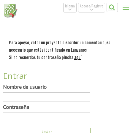
Idioma
Acceso/Registro
Tog
.
.
nav
Para apoyar, votar un proyecto o escribir un comentario, es
necesario que estés identificado en Lánzanos
Si no recuerdas tu contraseña pincha
aquí
Entrar
Nombre de usuario
Contraseña