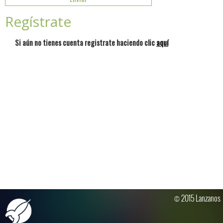
Regístrate
Si aún no tienes cuenta registrate haciendo clic
aquí
© 2015 Lanzanos