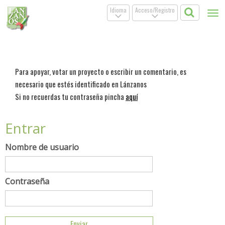
Idioma
Acceso/Registro
Tog
.
.
nav
Para apoyar, votar un proyecto o escribir un comentario, es
necesario que estés identificado en Lánzanos
Si no recuerdas tu contraseña pincha
aquí
Entrar
Nombre de usuario
Contraseña