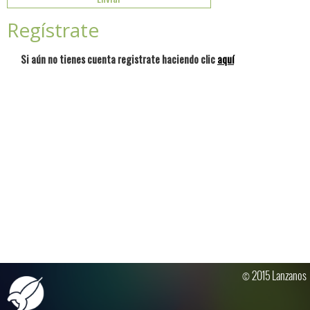
Regístrate
Si aún no tienes cuenta registrate haciendo clic
aquí
© 2015 Lanzanos