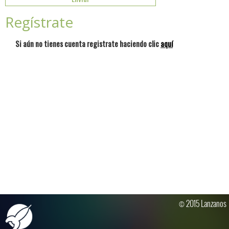
Regístrate
Si aún no tienes cuenta registrate haciendo clic
aquí
© 2015 Lanzanos