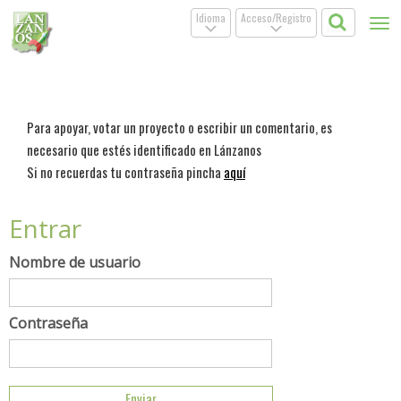
Idioma
Acceso/Registro
Tog
.
.
nav
Para apoyar, votar un proyecto o escribir un comentario, es
necesario que estés identificado en Lánzanos
Si no recuerdas tu contraseña pincha
aquí
Entrar
Nombre de usuario
Contraseña