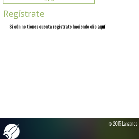
Regístrate
Si aún no tienes cuenta registrate haciendo clic
aquí
© 2015 Lanzanos