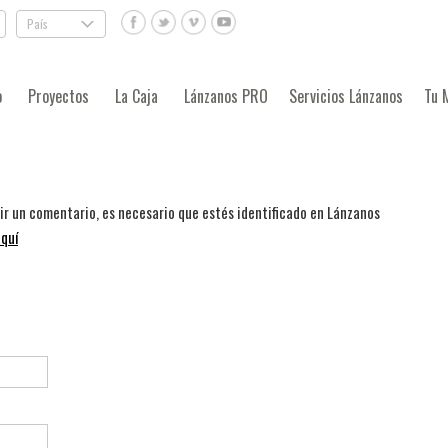
País
.
o
Proyectos
La Caja
Lánzanos PRO
Servicios Lánzanos
Tu 
bir un comentario, es necesario que estés identificado en Lánzanos
quí