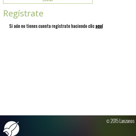
Regístrate
Si aún no tienes cuenta registrate haciendo clic
aquí
© 2015 Lanzanos