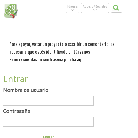
Idioma
Acceso/Registro
Tog
.
.
nav
Para apoyar, votar un proyecto o escribir un comentario, es
necesario que estés identificado en Lánzanos
Si no recuerdas tu contraseña pincha
aquí
Entrar
Nombre de usuario
Contraseña