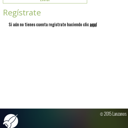
Regístrate
Si aún no tienes cuenta registrate haciendo clic
aquí
© 2015 Lanzanos