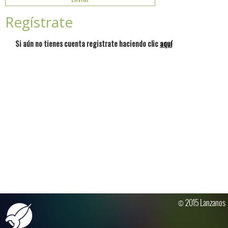
Regístrate
Si aún no tienes cuenta registrate haciendo clic
aquí
© 2015 Lanzanos