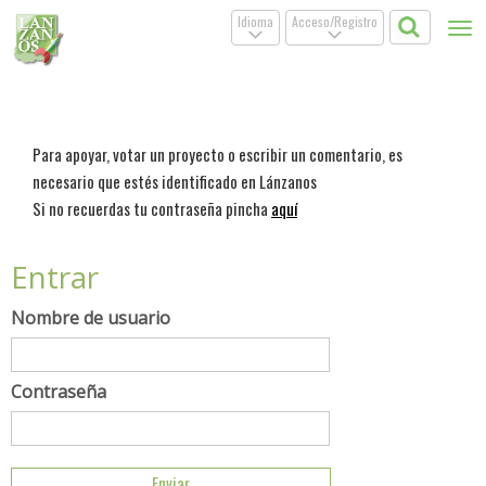
Idioma
Acceso/Registro
Tog
.
.
nav
Para apoyar, votar un proyecto o escribir un comentario, es
necesario que estés identificado en Lánzanos
Si no recuerdas tu contraseña pincha
aquí
Entrar
Nombre de usuario
Contraseña