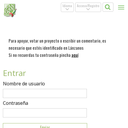
Idioma
Acceso/Registro
Tog
.
.
nav
Para apoyar, votar un proyecto o escribir un comentario, es
necesario que estés identificado en Lánzanos
Si no recuerdas tu contraseña pincha
aquí
Entrar
Nombre de usuario
Contraseña