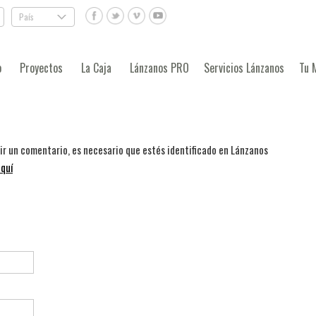
País
.
o
Proyectos
La Caja
Lánzanos PRO
Servicios Lánzanos
Tu 
bir un comentario, es necesario que estés identificado en Lánzanos
quí