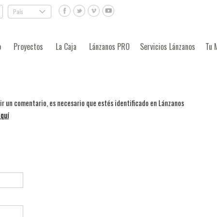
País
.
o
Proyectos
La Caja
Lánzanos PRO
Servicios Lánzanos
Tu 
bir un comentario, es necesario que estés identificado en Lánzanos
quí